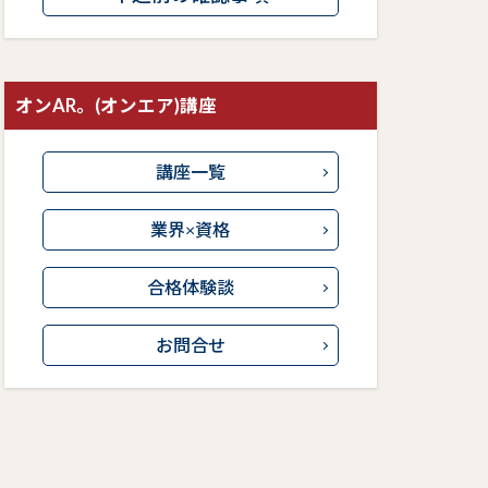
オンAR。(オンエア)講座
講座一覧
業界×資格
合格体験談
お問合せ