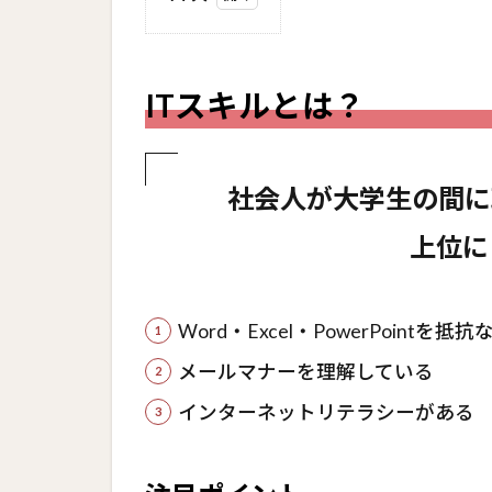
1
IT
スキ
ITスキルとは？
ルと
は？
1.1
社会人が大学生の間に
注目
ポイ
上位に
ント
1.1.1
ITパス
Word・Excel・PowerPoint
ポート
メールマナーを理解している
の取得
促進企
インターネットリテラシーがある
業が増
加
1.1.2