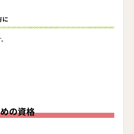
方に
す。
すめの資格