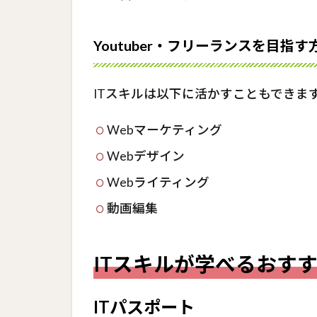
資
格
Youtuber・フリーランスを目指す
2.1
ITパ
スポ
ITスキルは以下に活かすこともできま
ート
2.1.1
Webマーケティング
ガイダ
Webデザイン
ンス動
画のご
Webライティング
紹介
動画編集
2.2
Microsoft
Office
ITスキルが学べるおす
Specialist(MOS)
2.2.1
ITパスポート
ガイダ