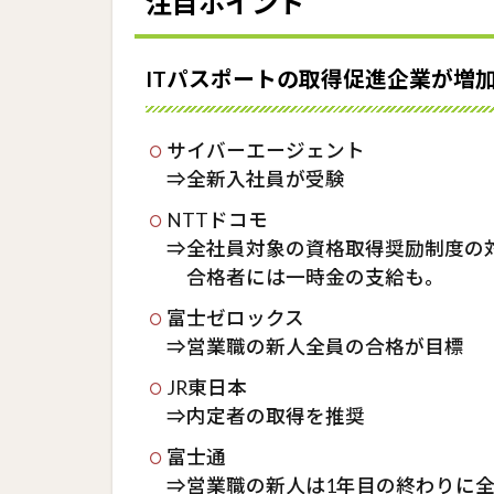
注目ポイント
Youtuber・
フリーラン
スを目指す
ITパスポートの取得促進企業が増
方に
2
サイバーエージェント
IT
⇒全新入社員が受験
ス
NTTドコモ
キ
ル
⇒全社員対象の資格取得奨励制度の
が
合格者には一時金の支給も。
学
富士ゼロックス
べ
⇒営業職の新人全員の合格が目標
る
お
JR東日本
す
⇒内定者の取得を推奨
す
め
富士通
の
⇒営業職の新人は1年目の終わりに