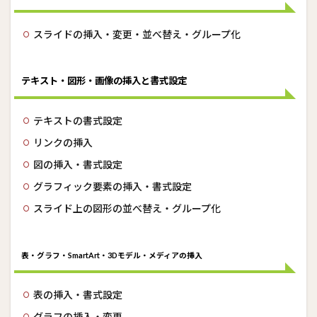
2.5
画面
スライドの挿入・変更・並べ替え・グループ化
切り
替
え・
アニ
テキスト・図形・画像の挿入と書式設定
メー
ショ
ンの
テキストの書式設定
適用
リンクの挿入
3
図の挿入・書式設定
MOS
対策
グラフィック要素の挿入・書式設定
講座
のご
スライド上の図形の並べ替え・グループ化
案内
3.1
ガイ
表・グラフ・SmartArt・3Dモデル・メディアの挿入
ダン
ス動
画の
表の挿入・書式設定
ご紹
グラフの挿入・変更