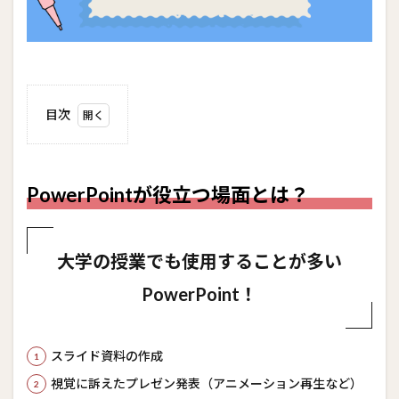
目次
1
PowerPoint
が役立つ場
面とは？
PowerPointが役立つ場面とは？
2
試験
出題
大学の授業でも使用することが多い
範囲
PowerPoint！
2.1
プレ
ゼン
テー
スライド資料の作成
ショ
ンの
視覚に訴えたプレゼン発表（アニメーション再生など）
管理