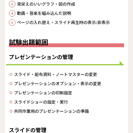
見栄えのいいグラフ・図の作成
2.2
動画・音楽を組み込んだ説明
スラ
イド
ページの入れ替え・スライド再生時の表示/非表示
の管
理
2.3
試験出題範囲
テキ
ス
ト・
プレゼンテーションの管理
図
形・
画像
スライド・配布資料・ノートマスターの変更
の挿
入と
プレゼンテーションのオプション・表示の変更
書式
プレゼンテーションの印刷設定
設定
スライドショーの設定・実行
2.4
表・
グラフ・
共同作業用のプレゼンテーションの準備
SmartArt・
3Dモデ
ル・メディ
スライドの管理
アの挿入