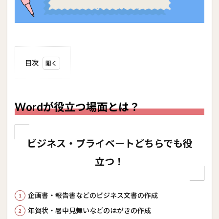
目次
1
Word
が役
立つ
Wordが役立つ場面とは？
場面
と
は？
ビジネス・プライベートどちらでも役
2
試験
立つ！
出題
範囲
2.1
企画書・報告書などのビジネス文書の作成
文書
の管
年賀状・暑中見舞いなどのはがきの作成
理