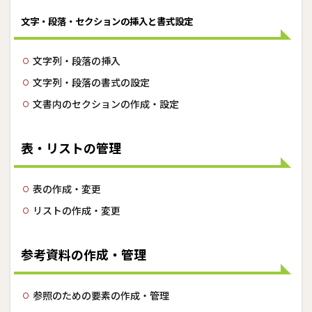
管理
文字・段落・セクションの挿入と書式設定
2.5
グラ
フィ
文字列・段落の挿入
ック
要素
文字列・段落の書式の設定
の挿
入と
文書内のセクションの作成・設定
書式
設定
表・リストの管理
2.6
文書
の共
表の作成・変更
同作
業の
リストの作成・変更
管理
3
MOS
参考資料の作成・管理
対策
講座
のご
参照のための要素の作成・管理
案内