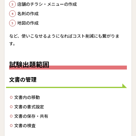
店舗のチラシ・メニューの作成
2.2
名刺の作成
文
字・
地図の作成
段
落・
セク
など、使いこなせるようになればコスト削減にも繋がりま
ショ
す。
ンの
挿入
と書
式設
試験出題範囲
定
2.3
文書の管理
表・
リス
トの
文書内の移動
管理
文書の書式設定
2.4
文書の保存・共有
参考
資料
文書の検査
の作
成・