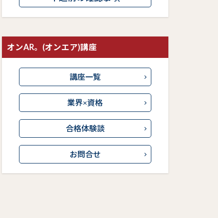
オンAR。(オンエア)講座
講座一覧
業界×資格
合格体験談
お問合せ