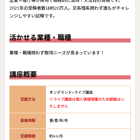
企業や省庁等が採用で積極的に活用！大注目の資格です。
職種
2021年の受験者数は約20万人。文系理系問わず誰もがチャレ
3
ンジしやすい試験です。
講座
概要
4
活かせる業種・職種
試験
概要
業種・職種問わず取得ニーズが高まっています！
5
合格
者の
講座概要
声
オンデマンド×ライブ講座
受講方法
※ライブ講座は個人情報保護のため録画はい
たしません
募集時期
春/夏/秋/冬
受講期間
約4ヶ月