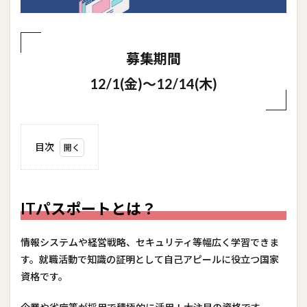
募集期間
12/1(金)～12/14(木)
目次
1
ITパ
スポ
ート
ITパスポートとは？
と
は？
情報システムや経営戦略、セキュリティ等幅広く学習できま
2
す。就職活動で知識の証明として自己アピールに役立つ国家
活か
せる
資格です。
業
種・