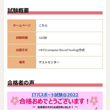
試験概要
ホームページ
こちら
試験時間
120分
出題方式
CBT(Computer Based Testing)方式
場所
テストセンター
合格者の声