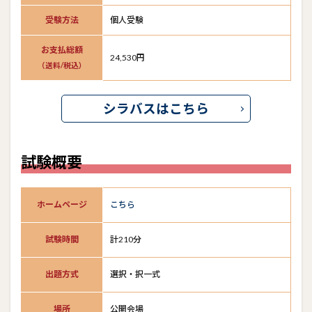
受験方法
個人受験
お支払総額
24,530円
（送料/税込）
シラバスはこちら
試験概要
ホームページ
こちら
試験時間
計210分
出題方式
選択・択一式
場所
公開会場