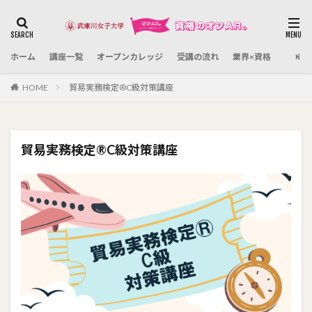
カテゴリー
ホーム
講座一覧
オープンカレッジ
受講の流れ
業界×資格
検索
HOME
貿易実務検定®C級対策講座
貿易実務検定®C級対策講座