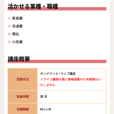
種・
活かせる業種・職種
職種
3
貿易業
講座
概要
流通業
4
商社
試験
小売業
概要
5
合格
講座概要
者の
声
オンデマンド×ライブ講座
受講方法
※ライブ講座は個人情報保護のため録画はい
たしません
募集時期
夏/冬
受講期間
約4ヶ月