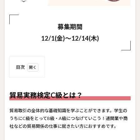
募集期間
12/1(金)～12/14(木)
目次
1
貿易
実務
検定
貿易実務検定C級とは？
C級
と
は？
貿易取引の全体的な基礎知識を学ぶことができます。学生の
うちにC級をとってB級・A級につなげていこう！通関業や商
2
活か
社などの貿易関係の仕事に就きたい方におすすめです。
せる
業