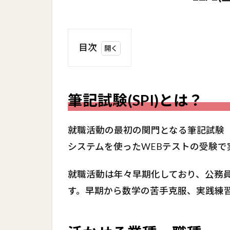
目次
1
筆記
試験
筆記試験(SPI)とは？
(SPI)
と
は？
就職活動の最初の関門となる筆記試験（
2
システムを使ったWEBテストの受験で
活か
せる
就職活動は年々早期化しており、公務員
業
す。早期から数学の苦手克服、実践練
種・
職種
3