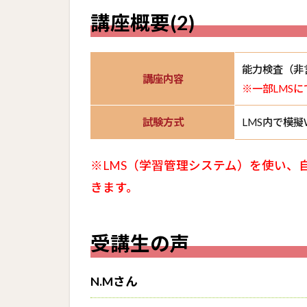
講座概要(2)
能力検査（非
講座内容
※一部LMS
試験方式
LMS内で模擬
※LMS（学習管理システム）を使い、
きます。
受講生の声
N.Mさん