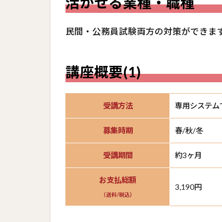
活かせる業種・職種
講
座
概
民間・公務員試験両方の対策ができま
要
(1)
講座概要(1)
4
講
座
概
受講方法
専用システム
要
(2)
募集時期
春/秋/冬
5
受講期間
約3ヶ月
受
講
お支払総額
生
3,190円
の
（送料/税込）
声