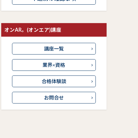
オンAR。(オンエア)講座
講座一覧
業界×資格
合格体験談
お問合せ