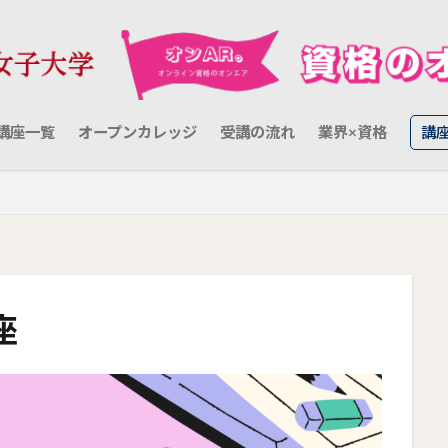
講座一覧
オープンカレッジ
受講の流れ
業界×資格
講
座