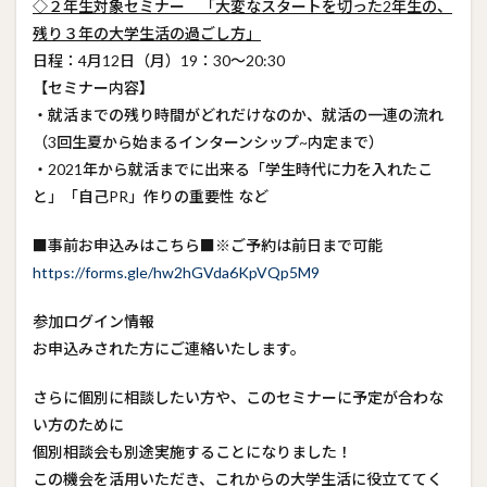
◇２年生対象セミナー 「大変なスタートを切った2年生の、
残り３年の大学生活の過ごし方」
日程：4月12日（月）19：30～20:30
【セミナー内容】
・就活までの残り時間がどれだけなのか、就活の一連の流れ
（3回生夏から始まるインターンシップ~内定まで）
・2021年から就活までに出来る「学生時代に力を入れたこ
と」「自己PR」作りの重要性 など
■事前お申込みはこちら■※ご予約は前日まで可能
https://forms.gle/hw2hGVda6KpVQp5M9
参加ログイン情報
お申込みされた方にご連絡いたします。
さらに個別に相談したい方や、このセミナーに予定が合わな
い方のために
個別相談会も別途実施することになりました！
この機会を活用いただき、これからの大学生活に役立ててく