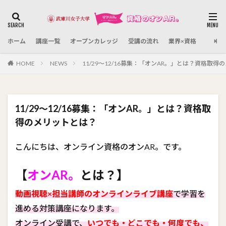
カテゴリー
ホーム
講座一覧
オープンカレッジ
受講の流れ
業界×資格
検索
HOME
NEWS
11/29～12/16募集：「オンAR。」とは？資格取
11/29～12/16募集：「オンAR。」とは？資格取
得のメリットとは？
こんにちは、オンライン資格のオンAR。です。
【
オンAR。
とは？】
動画視聴×担当講師のオンラインライブ講座
で学習を
進める対策講座になります。
オンライン受講で、
いつでも・どこでも・何度でも、