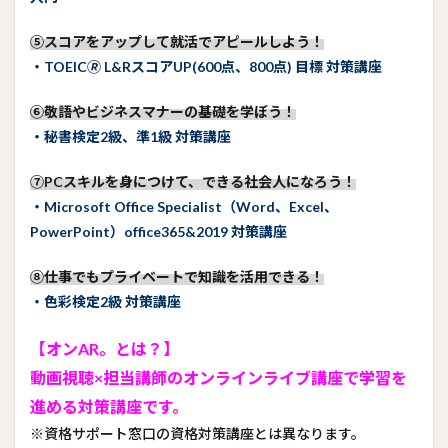
⑤スコアをアップして就活でアピールしよう！
・TOEIC🄬 L&RスコアUP(600点、800点) 目標 対策講座
⑥敬語やビジネスマナーの基礎を学ぼう！
・秘書検定2級、準1級 対策講座
⑦PCスキルを身につけて、できる社会人になろう！
・Microsoft Office Specialist（Word、Excel、
PowerPoint）office365&2019 対策講座
⑧仕事でもプライベートで知識を活用できる！
・色彩検定2級 対策講座
【オンAR。とは？】
動画視聴×担当講師のオンラインライブ講座で学習を
進める対策講座です。
※資格サポート窓口の資格対策講座とは異なります。