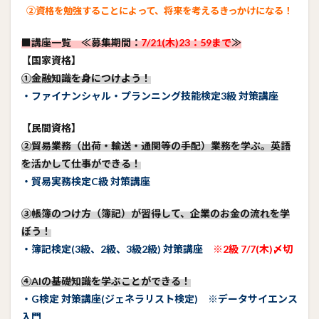
②資格を勉強することによって、将来を考えるきっかけになる！
■講座一覧 ≪募集期間：
7/21(木)23：59まで
≫
【国家資格】
①金融知識を身につけよう！
・ファイナンシャル・プランニング技能検定3級 対策講座
【民間資格】
②貿易業務（出荷・輸送・通関等の手配）業務を学ぶ。英語
を活かして仕事ができる！
・貿易実務検定C級 対策講座
➂帳簿のつけ方（簿記）が習得して、企業のお金の流れを学
ぼう！
・簿記検定(3級、2級、3級2級) 対策講座
※2級 7/7(木)〆切
④AIの基礎知識を学ぶことができる！
・G検定 対策講座(ジェネラリスト検定) ※データサイエンス
入門