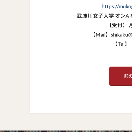
https://muko
武庫川女子大学 オンA
【受付】 月～
【Mail】shikaku@m
【Tel】 
前