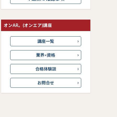
オンAR。(オンエア)講座
講座一覧
業界×資格
合格体験談
お問合せ